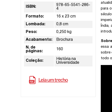
atuali
978-65-5541-286-
ISBN:
para o
4
século
Formato:
16 x 23 cm
imperi
Lombada:
0,8 cm
Índia,
introd
Peso:
0,250 kg
Acabamento:
Brochura
Sobre
essa a
N. de
160
páginas:
sobre 
todo o
História na
Coleção:
Universidade