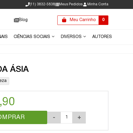
(11) 3832-5838
Meus Pedidos
Minha Conta
Blog
Meu Carrinho
0
NAIS
CIÊNCIAS SOCIAIS
DIVERSOS
AUTORES
DA ÁSIA
eza
,90
OMPRAR
-
+