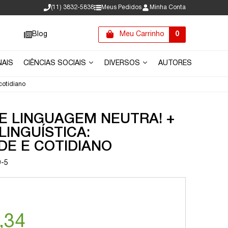
(11) 3832-5838
Meus Pedidos
Minha Conta
Blog
Meu Carrinho
0
NAIS
CIÊNCIAS SOCIAIS
DIVERSOS
AUTORES
cotidiano
E LINGUAGEM NEUTRA! +
LINGUÍSTICA:
DE E COTIDIANO
9-5
,34