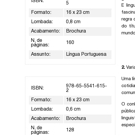
ISBN:
5
E lin
fascin
Formato:
16 x 23 cm
regra 
Lombada:
0,8 cm
do tít
Acabamento:
Brochura
mundo
N. de
160
páginas:
Assunto:
Língua Portuguesa
2.
Vari
Uma lí
cotid
978-65-5541-615-
ISBN:
2
comun
Formato:
16 x 23 cm
O conh
Lombada:
0,6 cm
públic
lingui
Acabamento:
Brochura
especi
N. de
128
páginas: