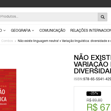
ÃO
GEOGRAFIA
COMUNICAÇÃO
RELAÇÕES INTERNACIO
Combos
Não existe linguagem neutra! + Variação linguística: diversidade e 
NÃO EXIST
VARIAÇÃO 
DIVERSIDA
ISBN:
978-65-5541-42
-25%
R$ 89,80
R$ 67