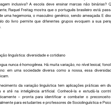
guagem inclusiva? A escola deve ensinar marcas não binárias?
ante, Raquel Freitag mostra que o português brasileiro está p
de uma hegemonia, o masculino genérico, sendo ameaçada. E disc
ulo do livro permite que diferentes grupos evoquem a sua per
.
ação linguística: diversidade e cotidiano
ngua nunca é homogênea. Há muita variação, no nível lexical, fonol
iano: em uma sociedade diversa como a nossa, essa diversid
icam.
ecimento da variação linguística tem aplicações práticas em 
a e até na inteligência artificial. Conhecê-la e estudá-la con
sticamente – pronta para identificar e combater o preconceito 
almente para estudantes e professores de Sociolinguística e Psicol