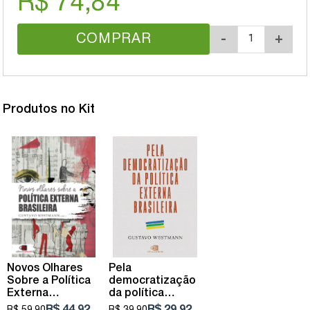
R$ 74,84
COMPRAR
-
+
Produtos no Kit
Novos Olhares
Pela
Sobre a Política
democratização
Externa
da política
Brasileira
externa brasileira