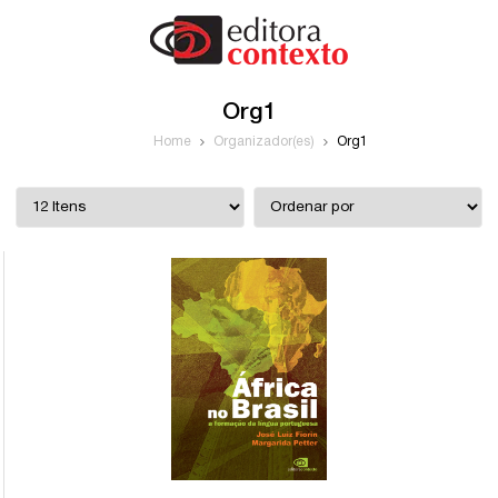
Org1
Home
Organizador(es)
Org1