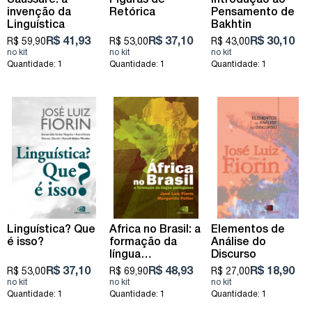
Saussure: a
Figuras de
Introdução ao
invenção da
Retórica
Pensamento de
Linguística
Bakhtin
R$ 41,93
R$ 37,10
R$ 30,10
R$ 59,90
R$ 53,00
R$ 43,00
Quantidade: 1
Quantidade: 1
Quantidade: 1
Linguística? Que
África no Brasil: a
Elementos de
é isso?
formação da
Análise do
língua
Discurso
portuguesa
R$ 37,10
R$ 48,93
R$ 18,90
R$ 53,00
R$ 69,90
R$ 27,00
Quantidade: 1
Quantidade: 1
Quantidade: 1