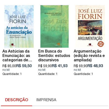
As Astúcias da
Em Busca do
Argumentação
Enunciação: as
Sentido: estudos
(edição revista e
categorias de
discursivos
ampliada)
pessoa, espaço e
R$ 59,50
R$ 41,93
R$ 48,93
R$ 85,00
R$ 59,90
R$ 69,90
tempo
Quantidade: 1
Quantidade: 1
Quantidade: 1
DESCRIÇÃO
IMPRENSA