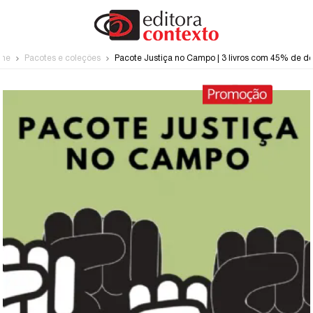
me
Pacotes e coleções
Pacote Justiça no Campo | 3 livros com 45% de d