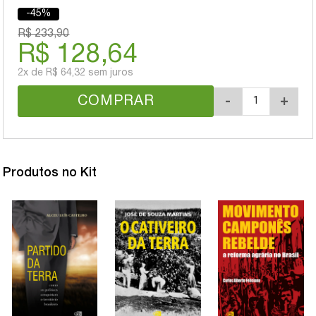
-45%
R$ 233,90
R$ 128,64
2x
de
R$ 64,32
sem juros
COMPRAR
-
+
Produtos no Kit