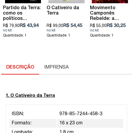
Partido da Terra:
O Cativeiro da
Movimento
como os
Terra
Camponês
políticos
Rebelde: a
conquistam o
reforma agrária
R$ 43,94
R$ 54,45
R$ 30,25
R$ 79,90
R$ 99,00
R$ 55,00
território
no Brasil
brasileiro
Quantidade: 1
Quantidade: 1
Quantidade: 1
DESCRIÇÃO
IMPRENSA
1. O Cativeiro da Terra
ISBN:
978-85-7244-458-3
Formato:
16 x 23 cm
Lombada:
1,8 cm