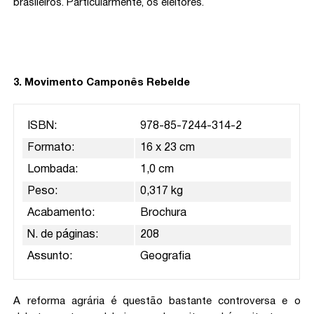
brasileiros. Particularmente, os eleitores.
3. Movimento Camponês Rebelde
ISBN:
978-85-7244-314-2
Formato:
16 x 23 cm
Lombada:
1,0 cm
Peso:
0,317 kg
Acabamento:
Brochura
N. de páginas:
208
Assunto:
Geografia
A reforma agrária é questão bastante controversa e o