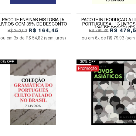
PACOTE ENSINAR HISTÓRIA | 5
PACOTE INTRODUÇÃO À L
LIVROS COM 35% DE DESCONTO
PORTUGUESA | 13 LIVRO
40% DE DESCONTO
R$ 164,45
R$ 479,
R$ 253,00
R$ 799,30
3x de
R$ 54,82
(sem juros)
6x de
R$ 79,93
(sem 
40% OFF
30% OFF