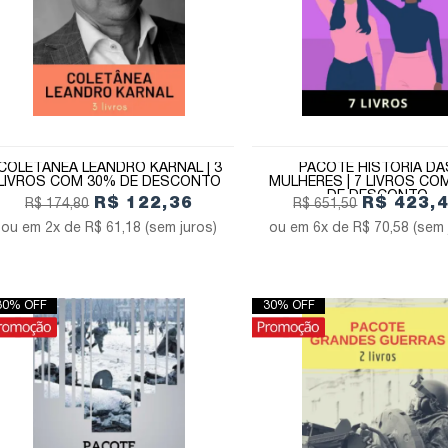
COLETÂNEA LEANDRO KARNAL | 3
PACOTE HISTÓRIA DA
LIVROS COM 30% DE DESCONTO
MULHERES | 7 LIVROS CO
DE DESCONTO
R$ 122,36
R$ 423,
R$ 174,80
R$ 651,50
2x de
R$ 61,18
(sem juros)
6x de
R$ 70,58
(sem 
30% OFF
30% OFF