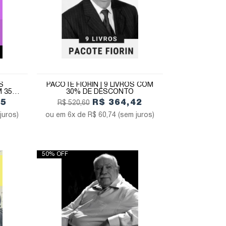
S
PACOTE FIORIN | 9 LIVROS COM
M 35%
30% DE DESCONTO
45
R$ 364,42
R$ 520,60
juros)
6x de
R$ 60,74
(sem juros)
50% OFF