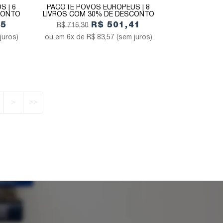
S | 6
PACOTE POVOS EUROPEUS | 8
CONTO
LIVROS COM 30% DE DESCONTO
15
R$ 501,41
R$ 716,30
juros)
6x de
R$ 83,57
(sem juros)
>
>>