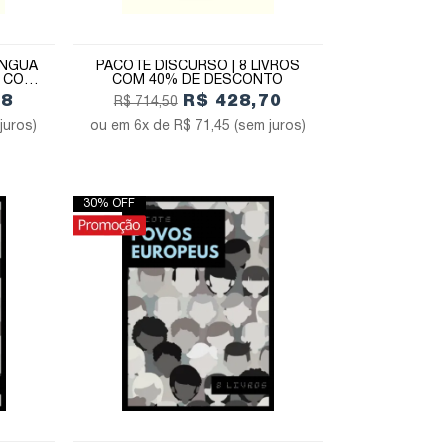
ÍNGUA
PACOTE DISCURSO | 8 LIVROS
S COM
COM 40% DE DESCONTO
58
R$ 428,70
R$ 714,50
juros)
6x de
R$ 71,45
(sem juros)
30% OFF