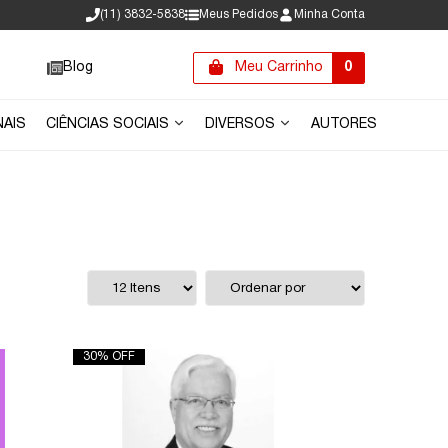
(11) 3832-5838
Meus Pedidos
Minha Conta
Blog
Meu Carrinho
0
NAIS
CIÊNCIAS SOCIAIS
DIVERSOS
AUTORES
30% OFF