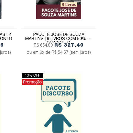
S | 2
PACOTE JOSÉ DE SOUZA
CONTO
MARTINS | 9 LIVROS COM 50% DE
DESCONTO
86
R$ 327,40
R$ 654,80
juros)
6x de
R$ 54,57
(sem juros)
40% OFF