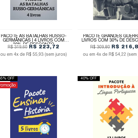
PACOTE AS BATALHAS RUSSO-
PACOTE GRANDES GUERRA
GERMÂNICAS | 4 LIVROS COM
LIVROS COM 30% DE DES
30% DE DESCONTO
R$ 223,72
R$ 216,
R$ 319,60
R$ 309,80
4x de
R$ 55,93
(sem juros)
4x de
R$ 54,22
(sem 
35% OFF
40% OFF