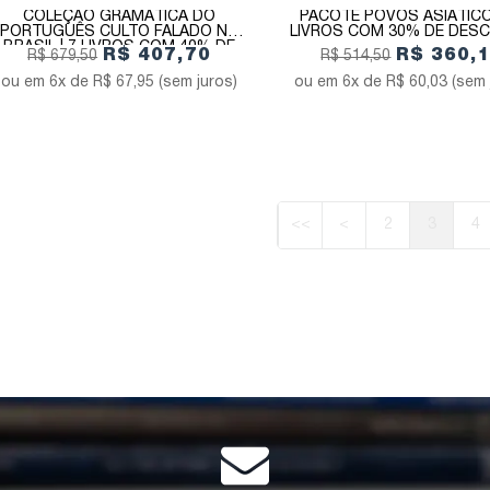
COLEÇÃO GRAMÁTICA DO
PACOTE POVOS ASIÁTICO
PORTUGUÊS CULTO FALADO NO
LIVROS COM 30% DE DES
BRASIL | 7 LIVROS COM 40% DE
R$ 407,70
R$ 360,
R$ 679,50
R$ 514,50
DESCONTO
6x de
R$ 67,95
(sem juros)
6x de
R$ 60,03
(sem 
<<
<
2
3
4