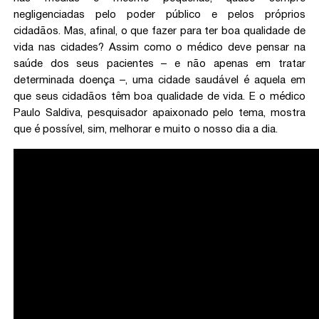
negligenciadas pelo poder público e pelos próprios
cidadãos. Mas, afinal, o que fazer para ter boa qualidade de
vida nas cidades? Assim como o médico deve pensar na
saúde dos seus pacientes – e não apenas em tratar
determinada doença –, uma cidade saudável é aquela em
que seus cidadãos têm boa qualidade de vida. E o médico
Paulo Saldiva, pesquisador apaixonado pelo tema, mostra
que é possível, sim, melhorar e muito o nosso dia a dia.