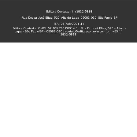
Editora Contexto
(11) 3832-5838
Rua Doutor José Elias, 520
Alto da Lapa
05083-030
São Paulo
SP
57.105.736/0001-41
Editora Contexto | CNPJ: 57.105.736/0001-41 | Rua Dr. José Elias, 520 - Alto da
Lapa - São Paulo/SP - 05083-030 | contato@editoracontexto.com.br | +55 11
3832-5838