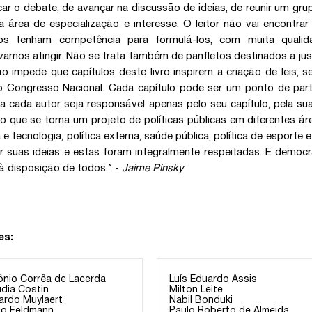
icar o debate, de avançar na discussão de ideias, de reunir um grup
 área de especialização e interesse. O leitor não vai encontr
dos tenham competência para formulá-los, com muita qualid
amos atingir. Não se trata também de panfletos destinados a justi
o impede que capítulos deste livro inspirem a criação de leis
o Congresso Nacional. Cada capítulo pode ser um ponto de par
 cada autor seja responsável apenas pelo seu capítulo, pela su
ro que se torna um projeto de políticas públicas em diferentes ár
a e tecnologia, política externa, saúde pública, política de esporte
r suas ideias e estas foram integralmente respeitadas. E demo
 à disposição de todos.” -
Jaime Pinsky
es:
ônio Corrêa de Lacerda
Luís Eduardo Assis
udia Costin
Milton Leite
ardo Muylaert
Nabil Bonduki
io Feldmann
Paulo Roberto de Almeida