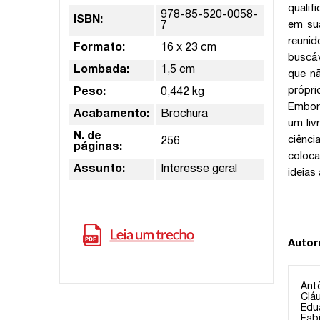
qualif
978-85-520-0058-
ISBN:
em sua
7
reuni
Formato:
16 x 23 cm
buscáv
Lombada:
1,5 cm
que nã
própri
Peso:
0,442 kg
Embora
Acabamento:
Brochura
um liv
N. de
ciênci
256
páginas:
coloca
Assunto:
Interesse geral
ideias
Autor
Ant
Clá
Edu
Fab