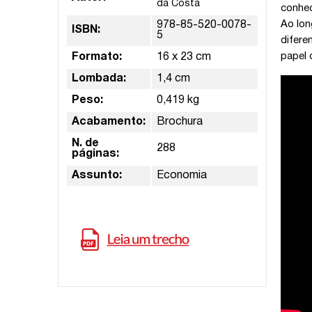
da Costa
conhec
Ao lon
978-85-520-0078-
ISBN:
5
difere
papel 
Formato:
16 x 23 cm
Lombada:
1,4 cm
Peso:
0,419 kg
Acabamento:
Brochura
N. de
288
páginas:
Assunto:
Economia