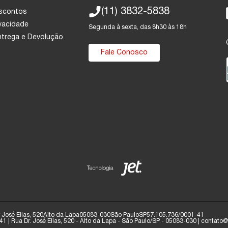
(11) 3832-5838
escontos
ivacidade
Segunda à sexta, das 8h30 às 18h
Entrega e Devolução
Fale Conosco
José Elias, 520
Alto da Lapa
05083-030
São Paulo
SP
57.105.736/0001-41
1 | Rua Dr. José Elias, 520 - Alto da Lapa - São Paulo/SP - 05083-030 | contat