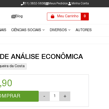
(11) 3832-5838
Meus Pedidos
Minha Conta
Blog
Meu Carrinho
0
NAIS
CIÊNCIAS SOCIAIS
DIVERSOS
AUTORES
DE ANÁLISE ECONÔMICA
ueira da Costa
,90
OMPRAR
-
+