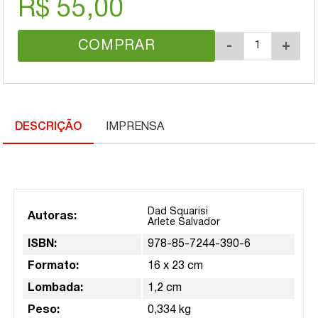
R$ 55,00
COMPRAR
-
+
DESCRIÇÃO
IMPRENSA
Dad Squarisi
Autoras:
Arlete Salvador
ISBN:
978-85-7244-390-6
Formato:
16 x 23 cm
Lombada:
1,2 cm
Peso:
0,334 kg