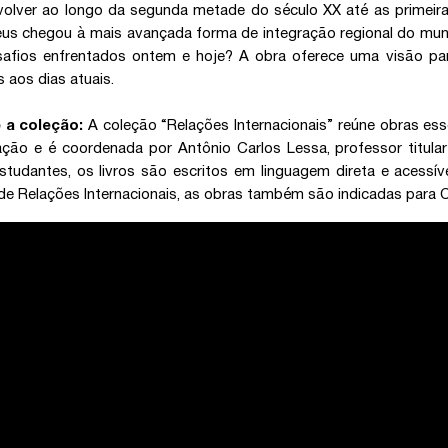
olver ao longo da segunda metade do século XX até as primeir
us chegou à mais avançada forma de integração regional do mun
safios enfrentados ontem e hoje? A obra oferece uma visão pa
s aos dias atuais.
 a coleção:
A coleção “Relações Internacionais” reúne obras esse
ção e é coordenada por Antônio Carlos Lessa, professor titular
studantes, os livros são escritos em linguagem direta e acessí
de Relações Internacionais, as obras também são indicadas para Ciê