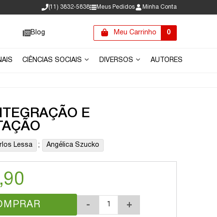
(11) 3832-5838
Meus Pedidos
Minha Conta
Blog
Meu Carrinho
0
NAIS
CIÊNCIAS SOCIAIS
DIVERSOS
AUTORES
INTEGRAÇÃO E
TAÇÃO
rlos Lessa
;
Angélica Szucko
,90
OMPRAR
-
+