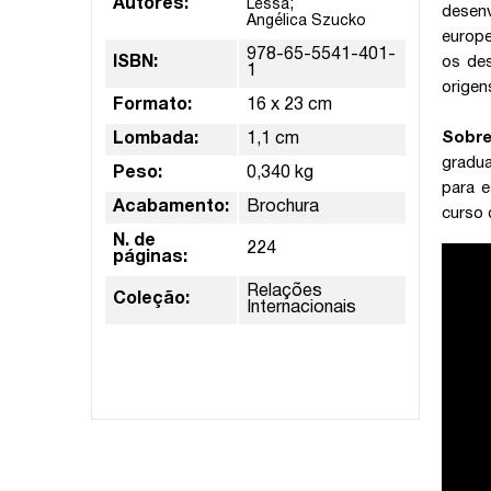
Autores:
;
Lessa
desenv
Angélica Szucko
europe
978-65-5541-401-
ISBN:
os de
1
origen
Formato:
16 x 23 cm
Sobre
Lombada:
1,1 cm
gradua
Peso:
0,340 kg
para e
Acabamento:
Brochura
curso 
N. de
224
páginas:
Relações
Coleção:
Internacionais