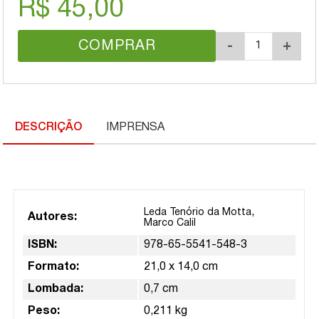
R$ 45,00
COMPRAR
-
+
DESCRIÇÃO
IMPRENSA
,
Leda Tenório da Motta
Autores:
Marco Calil
ISBN:
978-65-5541-548-3
Formato:
21,0 x 14,0 cm
Lombada:
0,7 cm
Peso:
0,211 kg