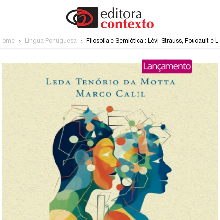
Home
Língua Portuguesa
Filosofia e Semiótica : Lévi-Strauss, Foucault e 