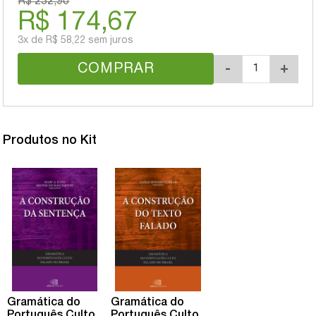
R$ 232,90
R$ 174,67
3x
de
R$ 58,22
sem juros
COMPRAR
-
+
Produtos no Kit
Gramática do
Gramática do
Português Culto
Português Culto