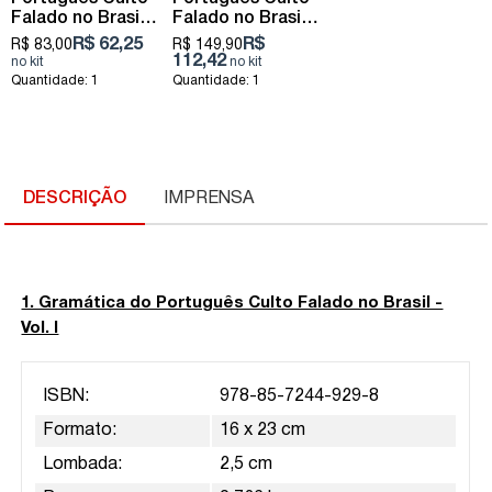
Falado no Brasil
Falado no Brasil
Vol. II - a
Vol. I - a
R$ 62,25
R$
R$ 83,00
R$ 149,90
construção da
construção do
112,42
sentença
texto falado
Quantidade: 1
Quantidade: 1
DESCRIÇÃO
IMPRENSA
1. Gramática do Português Culto Falado no Brasil -
Vol. I
ISBN:
978-85-7244-929-8
Formato:
16 x 23 cm
Lombada:
2,5 cm