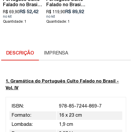
Falado no Brasil
Falado no Brasil
Vol. III - palavras
Vol. IV - palavras
R$ 52,42
R$ 89,92
R$ 69,90
R$ 119,90
de classe aberta
de classe
fechada
Quantidade: 1
Quantidade: 1
DESCRIÇÃO
IMPRENSA
1. Gramática do Português Culto Falado no Brasil -
Vol. IV
ISBN:
978-85-7244-869-7
Formato:
16 x 23 cm
Lombada:
1,9 cm