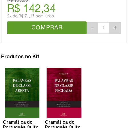
R$ 189,80
R$ 142,34
2x
de
R$ 71,17
sem juros
COMPRAR
-
+
Produtos no Kit
Gramática do
Gramática do
Português Culto
Português Culto