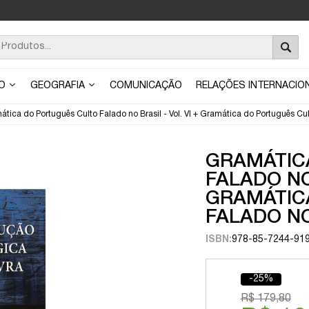
ÃO
GEOGRAFIA
COMUNICAÇÃO
RELAÇÕES INTERNACIO
tica do Português Culto Falado no Brasil - Vol. VI + Gramática do Português Culto
GRAMÁTIC
FALADO NO 
GRAMÁTIC
FALADO NO 
ISBN:
978-85-7244-91
-25%
R$ 179,80