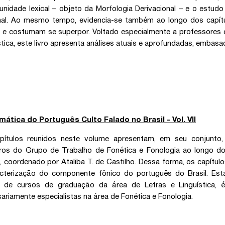
nidade lexical – objeto da Morfologia Derivacional – e o estud
nal. Ao mesmo tempo, evidencia-se também ao longo dos capítu
s e costumam se superpor. Voltado especialmente a professores 
stica, este livro apresenta análises atuais e aprofundadas, embas
mática do Português Culto Falado no Brasil - Vol. VII
pítulos reunidos neste volume apresentam, em seu conjunto,
os do Grupo de Trabalho de Fonética e Fonologia ao longo d
, coordenado por Ataliba T. de Castilho. Dessa forma, os capítu
cterização do componente fônico do português do Brasil. Esta
s de cursos de graduação da área de Letras e Linguística, 
ariamente especialistas na área de Fonética e Fonologia.