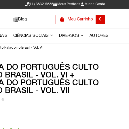
(11) 3832-5838
Meus Pedidos
Minha Conta
Blog
Meu Carrinho
0
NAIS
CIÊNCIAS SOCIAIS
DIVERSOS
AUTORES
 Falado no Brasil - Vol. VII
A DO PORTUGUÊS CULTO
BRASIL - VOL. VI +
A DO PORTUGUÊS CULTO
BRASIL - VOL. VII
9-9