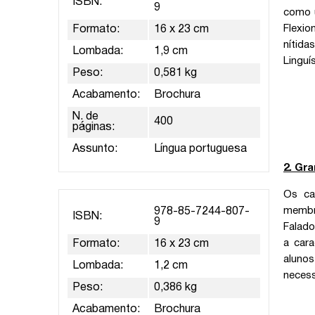
ISBN:
9
como u
Flexio
Formato:
16 x 23 cm
nítida
Lombada:
1,9 cm
Linguí
Peso:
0,581 kg
Acabamento:
Brochura
N. de
400
páginas:
Assunto:
Língua portuguesa
2. Gra
Os ca
membr
978-85-7244-807-
ISBN:
9
Falado
a cara
Formato:
16 x 23 cm
aluno
Lombada:
1,2 cm
necess
Peso:
0,386 kg
Acabamento:
Brochura