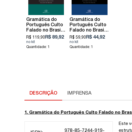
Gramática do
Gramática do
Português Culto
Português Culto
Falado no Brasil
Falado no Brasil
Vol. VI - a
Vol. VII - a
R$ 89,92
R$ 44,92
R$ 119,90
R$ 59,90
construção
construção
morfológica da
fonológica da
Quantidade: 1
Quantidade: 1
palavra
palavra
DESCRIÇÃO
IMPRENSA
1. Gramática do Português Culto Falado no Brasil 
Este v
estrut
978-85-7244-919-