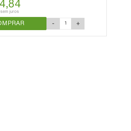
4,84
sem juros
OMPRAR
-
+