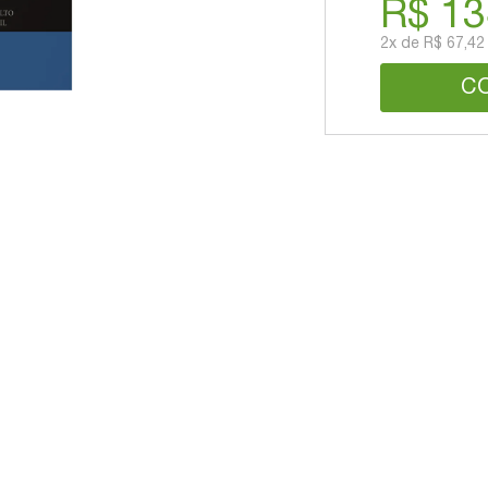
R$ 13
2x
de
R$ 67,42
C