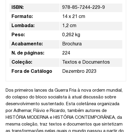
ISBN:
978-85-7244-229-9
Formato:
14 x 21 cm
Lombada:
1,2 cm
Peso:
0,262 kg
Acabamento:
Brochura
N. de páginas:
224
Coleção:
Textos e Documentos
Fora de Catálogo
Dezembro 2023
Dos primeiros lances da Guerra Fria à nova ordem mundial,
do colapso do bloco socialista à atual discussão sobre
desenvolvimento sustentado. Esta coletânea organizada
por Adhemar, Flávio e Ricardo, também autores de
HISTÓRIA MODERNA e HISTÓRIA CONTEMPORÂNEA, da
mesma coleção, traz textos e documentos que sintetizam
as transformações pelas quais o mundo passou a partir do