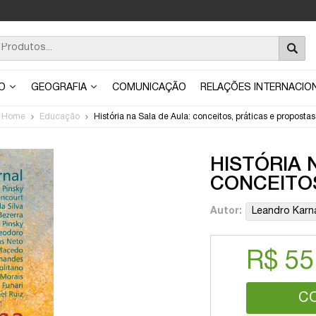
ÃO
GEOGRAFIA
COMUNICAÇÃO
RELAÇÕES INTERNACIO
Home
Educação
História na Sala de Aula: conceitos, práticas e propostas
HISTÓRIA 
CONCEITOS
Autor:
Leandro Karn
R$ 55
C