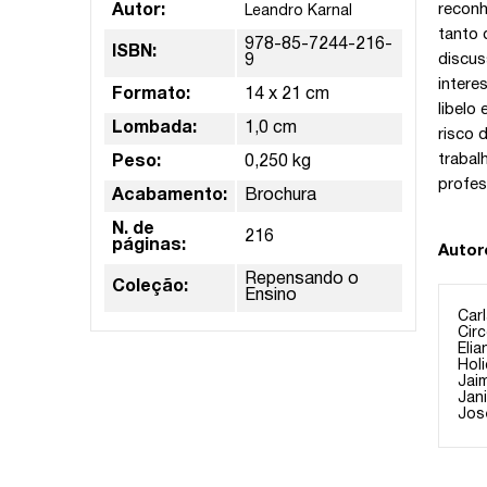
reconh
Autor:
Leandro Karnal
tanto 
978-85-7244-216-
ISBN:
discus
9
intere
Formato:
14 x 21 cm
libelo
Lombada:
1,0 cm
risco 
trabal
Peso:
0,250 kg
profes
Acabamento:
Brochura
N. de
216
páginas:
Autor
Repensando o
Coleção:
Ensino
Car
Cir
Elia
Hol
Jai
Jan
Jos