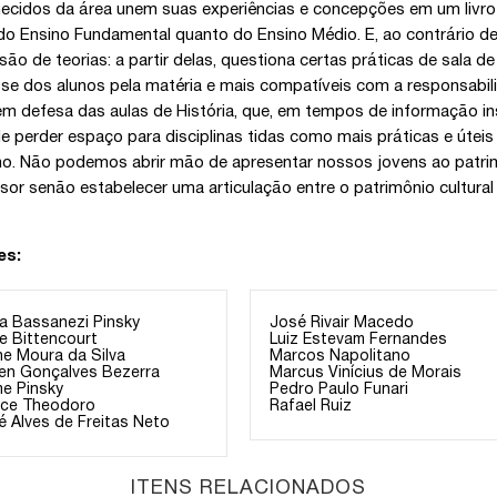
ecidos da área unem suas experiências e concepções em um livro 
do Ensino Fundamental quanto do Ensino Médio. E, ao contrário de 
são de teorias: a partir delas, questiona certas práticas de sala d
sse dos alunos pela matéria e mais compatíveis com a responsabili
 em defesa das aulas de História, que, em tempos de informação ins
de perder espaço para disciplinas tidas como mais práticas e úte
ho. Não podemos abrir mão de apresentar nossos jovens ao patrimô
sor senão estabelecer uma articulação entre o patrimônio cultural
es:
la Bassanezi Pinsky
José Rivair Macedo
ce Bittencourt
Luiz Estevam Fernandes
ne Moura da Silva
Marcos Napolitano
ien Gonçalves Bezerra
Marcus Vinícius de Morais
me Pinsky
Pedro Paulo Funari
ice Theodoro
Rafael Ruiz
é Alves de Freitas Neto
ITENS RELACIONADOS