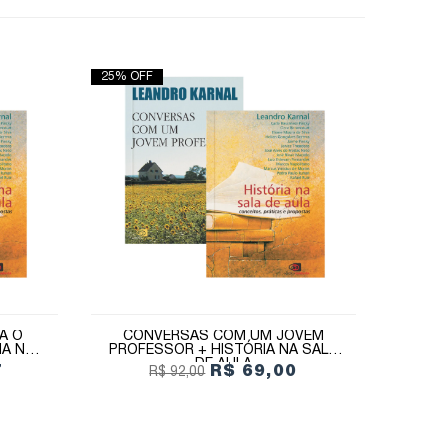
25% OFF
A O
CONVERSAS COM UM JOVEM
IA NA
PROFESSOR + HISTÓRIA NA SALA
DE AULA
7
R$ 69,00
R$ 92,00