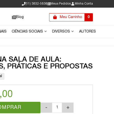
(11) 3832-5838
Meus Pedidos
Minha Conta
Blog
Meu Carrinho
0
NAIS
CIÊNCIAS SOCIAIS
DIVERSOS
AUTORES
NA SALA DE AULA:
, PRÁTICAS E PROPOSTAS
al
,00
OMPRAR
-
+