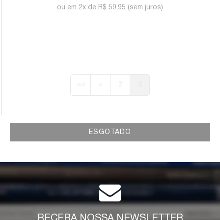
2x de
R$ 59,95
(sem juros)
<<
<
2
3
ESGOTADO
RECEBA NOSSA NEWSLETTER