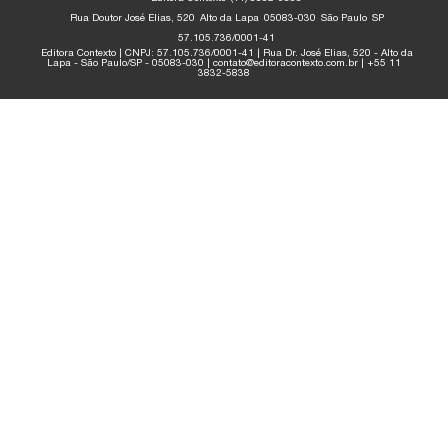
Rua Doutor José Elias, 520
Alto da Lapa
05083-030
São Paulo
SP
57.105.736/0001-41
Editora Contexto | CNPJ: 57.105.736/0001-41 | Rua Dr. José Elias, 520 - Alto da
Lapa - São Paulo/SP - 05083-030 | contato@editoracontexto.com.br | +55 11
3832-5838