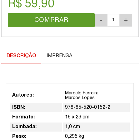
R$ 59,90
COMPRAR
-
+
DESCRIÇÃO
IMPRENSA
Marcelo Ferreira
Autores:
Marcos Lopes
ISBN:
978-85-520-0152-2
Formato:
16 x 23 cm
Lombada:
1,0 cm
Peso:
0,295 kg