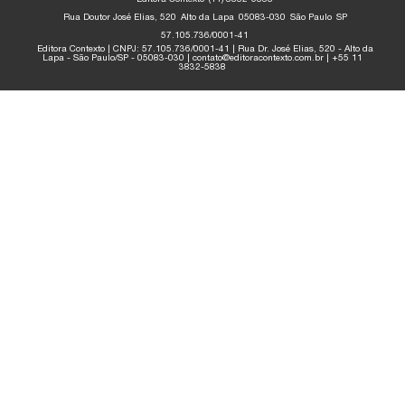
Rua Doutor José Elias, 520
Alto da Lapa
05083-030
São Paulo
SP
57.105.736/0001-41
Editora Contexto | CNPJ: 57.105.736/0001-41 | Rua Dr. José Elias, 520 - Alto da
Lapa - São Paulo/SP - 05083-030 | contato@editoracontexto.com.br | +55 11
3832-5838