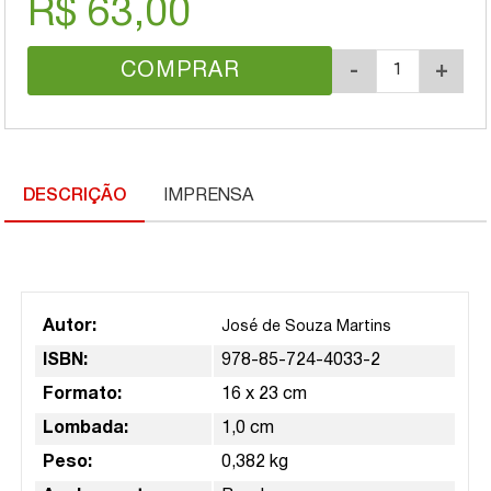
R$ 63,00
COMPRAR
-
+
DESCRIÇÃO
IMPRENSA
Autor:
José de Souza Martins
ISBN:
978-85-724-4033-2
Formato:
16 x 23 cm
Lombada:
1,0 cm
Peso:
0,382 kg