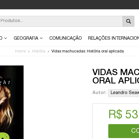
ÃO
GEOGRAFIA
COMUNICAÇÃO
RELAÇÕES INTERNACIO
Home
História
Vidas machucadas: História oral aplicada
VIDAS MAC
ORAL APL
Autor:
Leandro Seaw
R$ 53
C