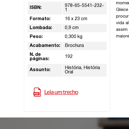
moment
978-65-5541-232-
ISBN:
Gleice
1
procur
Formato:
16 x 23 cm
vida a
Lombada:
0,9 cm
assim
maiore
Peso:
0,300 kg
Acabamento:
Brochura
N. de
192
páginas:
História, História
Assunto:
Oral