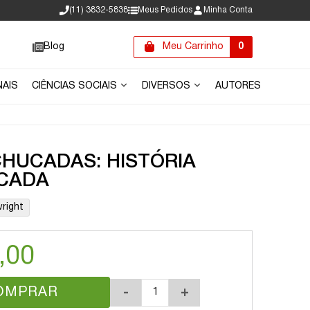
(11) 3832-5838
Meus Pedidos
Minha Conta
Blog
Meu Carrinho
0
NAIS
CIÊNCIAS SOCIAIS
DIVERSOS
AUTORES
HUCADAS: HISTÓRIA
ICADA
right
,00
OMPRAR
-
+