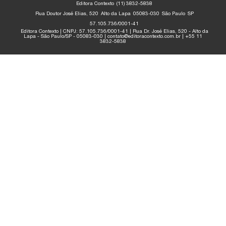
Editora Contexto
(11) 3832-5838
Rua Doutor José Elias, 520
Alto da Lapa
05083-030
São Paulo
SP
57.105.736/0001-41
Editora Contexto | CNPJ: 57.105.736/0001-41 | Rua Dr. José Elias, 520 - Alto da
Lapa - São Paulo/SP - 05083-030 | contato@editoracontexto.com.br | +55 11
3832-5838