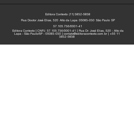
Editora Contexto
(11) 3832-5838
Rua Doutor José Elias, 520
Alto da Lapa
05083-030
São Paulo
SP
57.105.736/0001-41
Editora Contexto | CNPJ: 57.105.736/0001-41 | Rua Dr. José Elias, 520 - Alto da
Lapa - São Paulo/SP - 05083-030 | contato@editoracontexto.com.br | +55 11
3832-5838