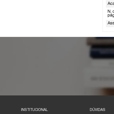
Ac
N. 
pág
As
INSTITUCIONAL
DÚVIDAS