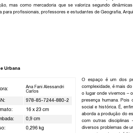
ção, mas como mercadoria que se valoriza segundo dinâmicas p
a para profissionais, professores e estudantes de Geografia, Arqui
ise Urbana
O espaço é um dos pri
complexidade, é mais do
Ana Fani Alessandri
ora:
Carlos
o lugar onde vivemos – 
presença humana. Pois
BN:
978-85-7244-880-2
social e histórica. É, enf
rmato:
16 x 23 cm
aborda a produção do es
mbada:
0,9 cm
com outras disciplina
diversos problemas de u
so:
0,296 kg