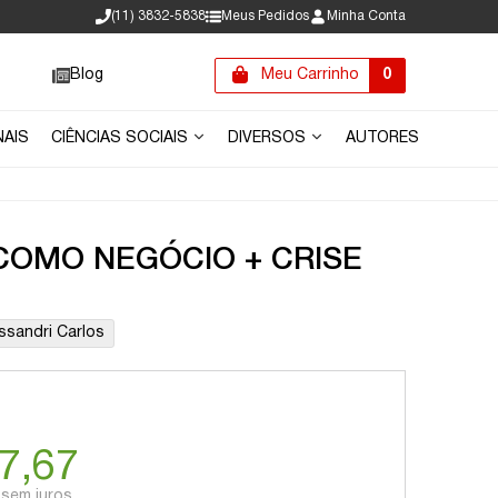
(11) 3832-5838
Meus Pedidos
Minha Conta
Blog
Meu Carrinho
0
NAIS
CIÊNCIAS SOCIAIS
DIVERSOS
AUTORES
COMO NEGÓCIO + CRISE
ssandri Carlos
7,67
sem juros