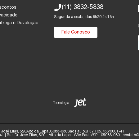
(11) 3832-5838
escontos
ivacidade
Segunda à sexta, das 8h30 às 18h
Entrega e Devolução
Fale Conosco
José Elias, 520
Alto da Lapa
05083-030
São Paulo
SP
57.105.736/0001-41
1 | Rua Dr. José Elias, 520 - Alto da Lapa - São Paulo/SP - 05083-030 | contat