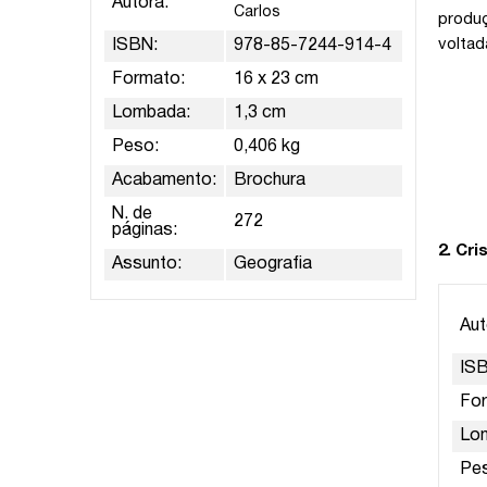
Autora:
Carlos
produ
voltad
ISBN:
978-85-7244-914-4
Formato:
16 x 23 cm
Lombada:
1,3 cm
Peso:
0,406 kg
Acabamento:
Brochura
N. de
272
páginas:
2. Cr
Assunto:
Geografia
Aut
IS
Fo
Lo
Pe