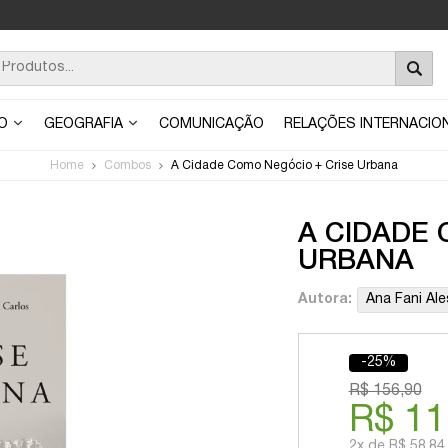
ÃO
GEOGRAFIA
COMUNICAÇÃO
RELAÇÕES INTERNACIO
Home
Combos
A Cidade Como Negócio + Crise Urbana
A CIDADE 
URBANA
Autora:
Ana Fani Ale
-25%
R$ 156,90
R$ 11
2x
de
R$ 58,84