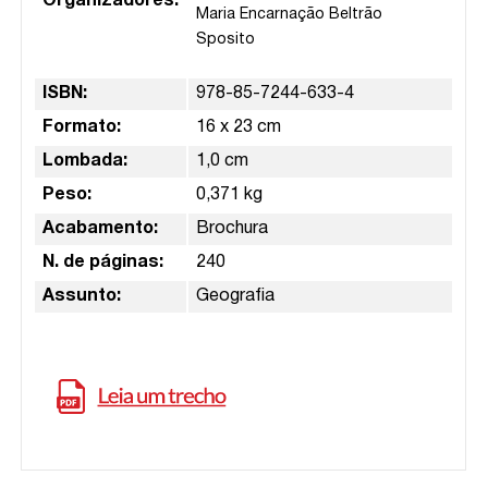
Organizadores:
Maria Encarnação Beltrão
Sposito
ISBN:
978-85-7244-633-4
Formato:
16 x 23 cm
Lombada:
1,0 cm
Peso:
0,371 kg
Acabamento:
Brochura
N. de páginas:
240
Assunto:
Geografia