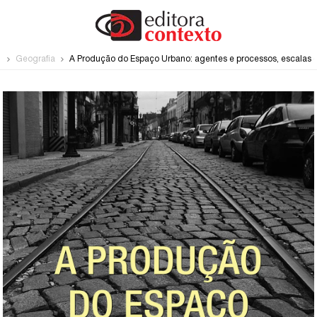
e
Geografia
A Produção do Espaço Urbano: agentes e processos, escalas e