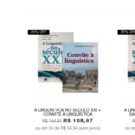
25% OFF
25% OF
A LINGUÍSTICA NO SÉCULO XXI +
A LI
CONVITE À LINGUÍSTICA
SA
R$ 108,67
R$ 144,90
R
2x de
R$ 54,34
(sem juros)