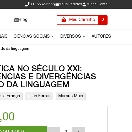
(11) 3832-5838
Meus Pedidos
Minha Conta
Blog
Meu Carrinho
0
NAIS
CIÊNCIAS SOCIAIS
DIVERSOS
AUTORES
tudo da linguagem
TICA NO SÉCULO XXI:
NCIAS E DIVERGÊNCIAS
O DA LINGUAGEM
ota França
Lilian Ferrari
Marcus Maia
,00