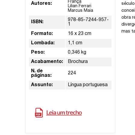
França
Autores:
século
Lilian Ferrari
concei
Marcus Maia
obra r
978-85-7244-957-
ISBN:
1
diverg
mas ta
Formato:
16 x 23 cm
Lombada:
1,1 cm
Peso:
0,346 kg
Acabamento:
Brochura
N. de
224
páginas:
Assunto:
Língua portuguesa