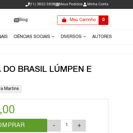
(11) 3832-5838
Meus Pedidos
Minha Conta
Blog
Meu Carrinho
0
NAIS
CIÊNCIAS SOCIAIS
DIVERSOS
AUTORES
A DO BRASIL LÚMPEN E
a Martins
,00
OMPRAR
-
+