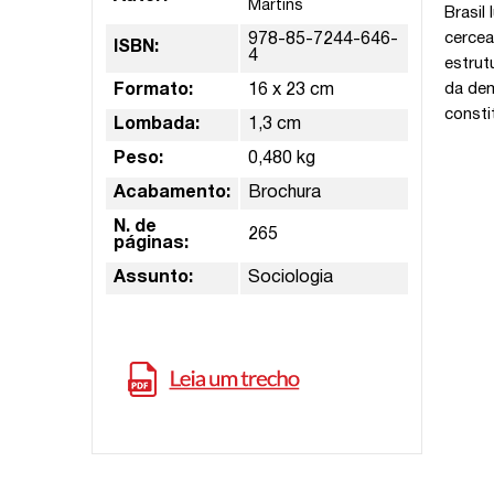
Martins
Brasil
cercea
978-85-7244-646-
ISBN:
4
estrut
da dem
Formato:
16 x 23 cm
consti
Lombada:
1,3 cm
Peso:
0,480 kg
Acabamento:
Brochura
N. de
265
páginas:
Assunto:
Sociologia