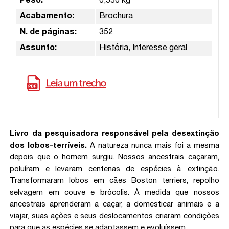
Peso:
0,530 kg
Acabamento:
Brochura
N. de páginas:
352
Assunto:
História, Interesse geral
Livro da pesquisadora responsável pela desextinção
dos lobos-terríveis.
A natureza nunca mais foi a mesma
depois que o homem surgiu. Nossos ancestrais caçaram,
poluíram e levaram centenas de espécies à extinção.
Transformaram lobos em cães Boston terriers, repolho
selvagem em couve e brócolis. À medida que nossos
ancestrais aprenderam a caçar, a domesticar animais e a
viajar, suas ações e seus deslocamentos criaram condições
para que as espécies se adaptassem e evoluíssem.