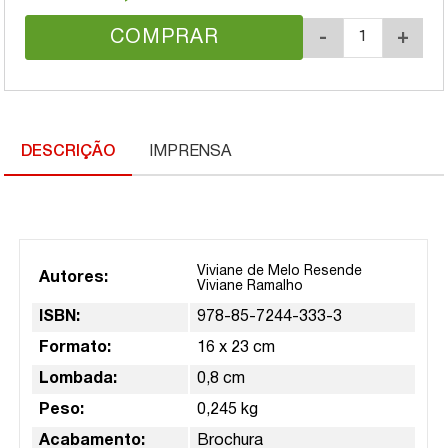
COMPRAR
-
+
DESCRIÇÃO
IMPRENSA
Viviane de Melo Resende
Autores:
Viviane Ramalho
ISBN:
978-85-7244-333-3
Formato:
16 x 23 cm
Lombada:
0,8 cm
Peso:
0,245 kg
Acabamento:
Brochura