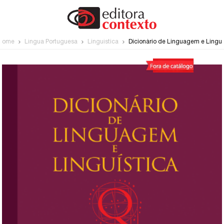
Home
Língua Portuguesa
Linguística
Dicionário de Linguagem e Linguí