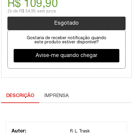
R$ 109,90
2x
de
R$ 54,95
sem juros
Esgotado
Gostaria de receber notificação quando
este produto estiver disponível?
Avise-me quando chegar
DESCRIÇÃO
IMPRENSA
Autor:
R. L. Trask