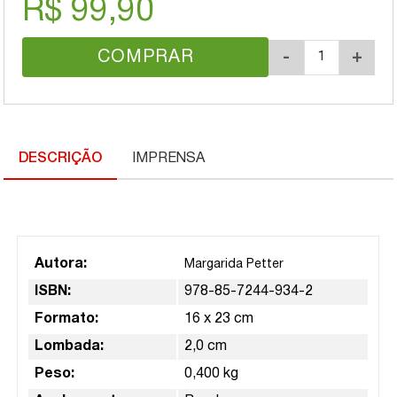
R$ 99,90
COMPRAR
-
+
DESCRIÇÃO
IMPRENSA
Autora:
Margarida Petter
ISBN:
978-85-7244-934-2
Formato:
16 x 23 cm
Lombada:
2,0 cm
Peso:
0,400 kg