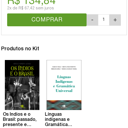
R$ 134,84
2x
de
R$ 67,42
sem juros
COMPRAR
-
+
Produtos no Kit
Os Índios e o
Línguas
Brasil: passado,
indígenas e
presente e
Gramática