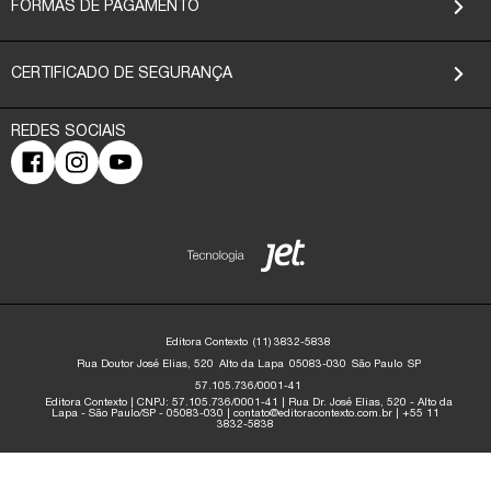
FORMAS DE PAGAMENTO
CERTIFICADO DE SEGURANÇA
Editora Contexto
(11) 3832-5838
Rua Doutor José Elias, 520
Alto da Lapa
05083-030
São Paulo
SP
57.105.736/0001-41
Editora Contexto | CNPJ: 57.105.736/0001-41 | Rua Dr. José Elias, 520 - Alto da
Lapa - São Paulo/SP - 05083-030 | contato@editoracontexto.com.br | +55 11
3832-5838