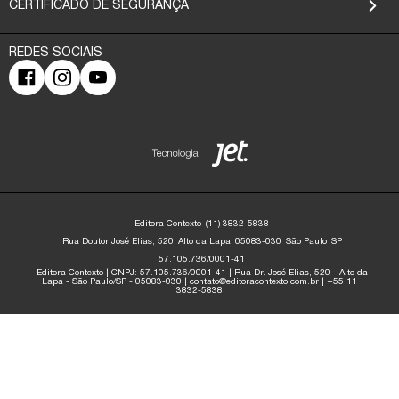
CERTIFICADO DE SEGURANÇA
Editora Contexto
(11) 3832-5838
Rua Doutor José Elias, 520
Alto da Lapa
05083-030
São Paulo
SP
57.105.736/0001-41
Editora Contexto | CNPJ: 57.105.736/0001-41 | Rua Dr. José Elias, 520 - Alto da
Lapa - São Paulo/SP - 05083-030 | contato@editoracontexto.com.br | +55 11
3832-5838