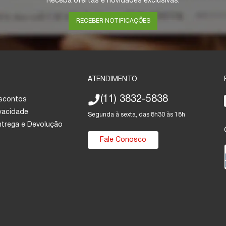
Receba ofertas e novidades exclusivas.
RECEBER NOTIFICAÇÕES
ATENDIMENTO
(11) 3832-5838
escontos
ivacidade
Segunda à sexta, das 8h30 às 18h
Entrega e Devolução
Fale Conosco