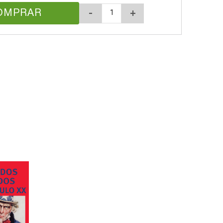
OMPRAR
-
+