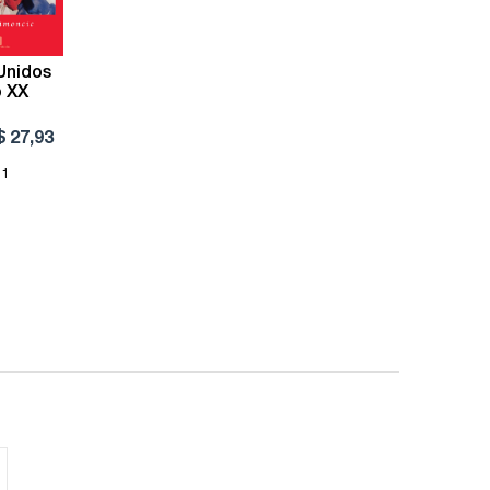
Unidos
o XX
$ 27,93
 1