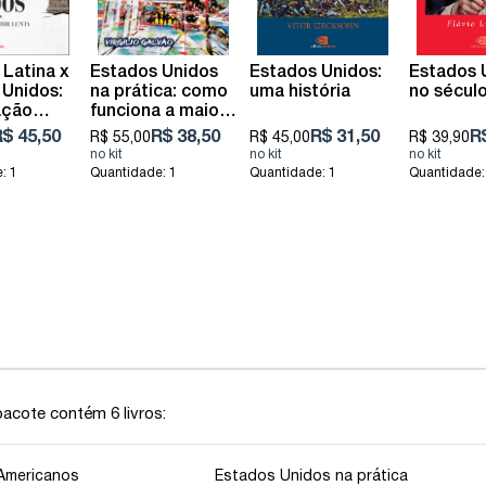
Latina x
Estados Unidos
Estados Unidos:
Estados 
 Unidos:
na prática: como
uma história
no sécul
ação
funciona a maior
ta
potência mundial
$ 45,50
R$ 38,50
R$ 31,50
R
R$ 55,00
R$ 45,00
R$ 39,90
: 1
Quantidade: 1
Quantidade: 1
Quantidade:
acote contém 6 livros:
Americanos
Estados Unidos na prática