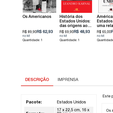
Os Americanos
História dos
América 
Estados Unidos:
Estados
das origens ao
uma rel
século XXI
turbulen
R$ 62,93
R$ 48,93
R
R$ 89,90
R$ 69,90
R$ 65,00
Quantidade: 1
Quantidade: 1
Quantidade
DESCRIÇÃO
IMPRENSA
Este p
Pacote:
Estados Unidos
17 x 22,5 cm, 16 x
Os 