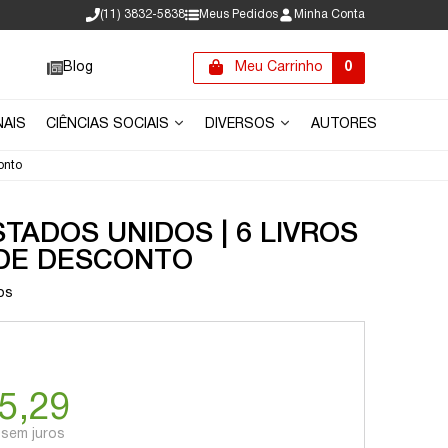
(11) 3832-5838
Meus Pedidos
Minha Conta
Blog
Meu Carrinho
0
NAIS
CIÊNCIAS SOCIAIS
DIVERSOS
AUTORES
onto
TADOS UNIDOS | 6 LIVROS
DE DESCONTO
os
5,29
sem juros