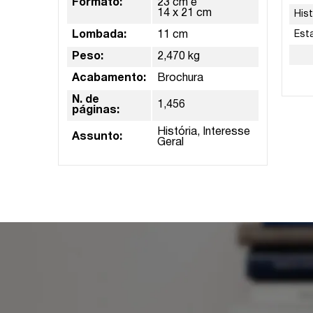
Formato:
23 cm e
14 x 21 cm
His
Lombada:
11 cm
Est
Peso:
2,470 kg
Acabamento:
Brochura
N. de
1,456
páginas:
História, Interesse
Assunto:
Geral