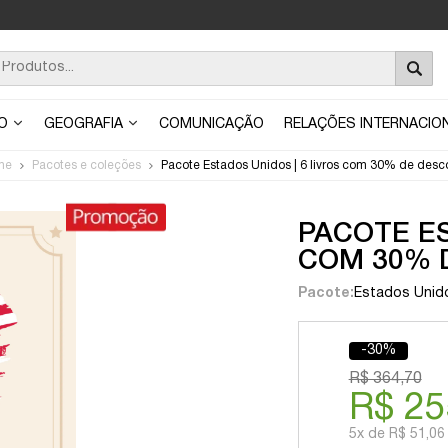
ÃO
GEOGRAFIA
COMUNICAÇÃO
RELAÇÕES INTERNACIO
me
Pacotes e coleções
Pacote Estados Unidos | 6 livros com 30% de desc
PACOTE ES
COM 30% 
Pacote:
Estados Unid
-30%
R$ 364,70
R$ 25
5x
de
R$ 51,06