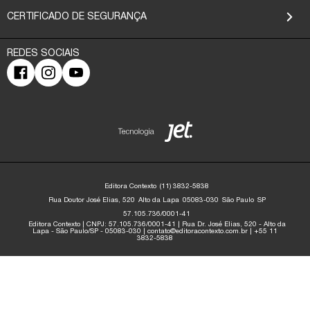
CERTIFICADO DE SEGURANÇA
Editora Contexto
(11) 3832-5838
Rua Doutor José Elias, 520
Alto da Lapa
05083-030
São Paulo
SP
57.105.736/0001-41
Editora Contexto | CNPJ: 57.105.736/0001-41 | Rua Dr. José Elias, 520 - Alto da
Lapa - São Paulo/SP - 05083-030 | contato@editoracontexto.com.br | +55 11
3832-5838