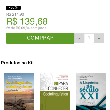
-35%
R$ 214,90
R$ 139,68
2x
de
R$ 69,84
sem juros
COMPRAR
-
+
Produtos no Kit