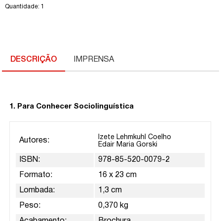
Quantidade: 1
DESCRIÇÃO
IMPRENSA
1. Para Conhecer Sociolinguística
Izete Lehmkuhl Coelho
Autores:
Edair Maria Gorski
ISBN:
978-85-520-0079-2
Formato:
16 x 23 cm
Lombada:
1,3 cm
Peso:
0,370 kg