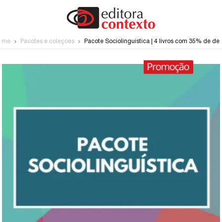
ome
Pacotes e coleções
Pacote Sociolinguística | 4 livros com 35% de de