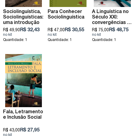
Sociolinguística,
Para Conhecer
A Linguística no
Sociolinguísticas:
Sociolinguística
Século XXI:
uma introdução
convergências e
divergências no
R$ 32,43
R$ 30,55
R$ 48,75
R$ 49,90
R$ 47,00
R$ 75,00
estudo da
linguagem
Quantidade: 1
Quantidade: 1
Quantidade: 1
Fala, Letramento
e Inclusão Social
R$ 27,95
R$ 43,00