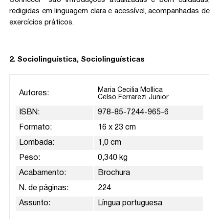
Conhecer” são introduções atualizadas e bem cuidadas,
redigidas em linguagem clara e acessível, acompanhadas de
exercícios práticos.
2. Sociolinguística, Sociolinguísticas
Maria Cecilia Mollica
Autores:
Celso Ferrarezi Junior
ISBN:
978-85-7244-965-6
Formato:
16 x 23 cm
Lombada:
1,0 cm
Peso:
0,340 kg
Acabamento:
Brochura
N. de páginas:
224
Assunto:
Língua portuguesa