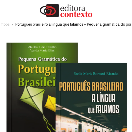
ombos
Português brasileiro a língua que falamos + Pequena gramática do port