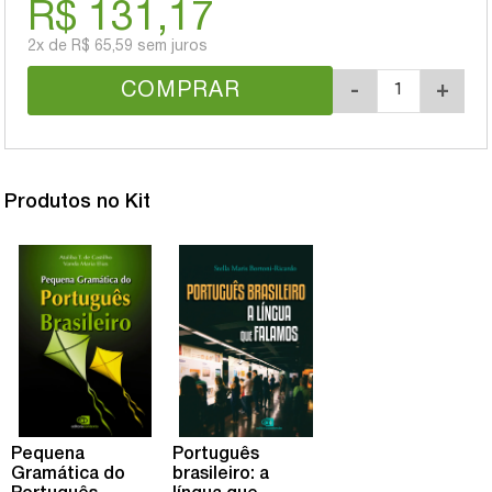
R$ 131,17
2x
de
R$ 65,59
sem juros
COMPRAR
-
+
Produtos no Kit
Pequena
Português
Gramática do
brasileiro: a