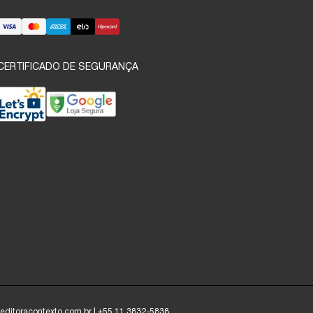
CERTIFICADO DE SEGURANÇA
o@editoracontexto.com.br | +55 11 3832-5838