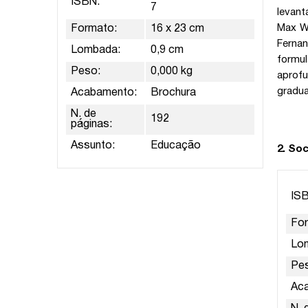
ISBN:
7
levant
Max We
Formato:
16 x 23 cm
Ferna
Lombada:
0,9 cm
formul
Peso:
0,000 kg
aprofu
gradua
Acabamento:
Brochura
N. de
192
páginas:
Assunto:
Educação
2. So
IS
Fo
Lo
Pe
Ac