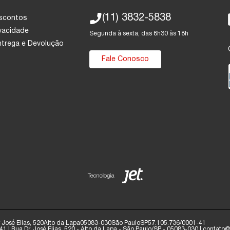
(11) 3832-5838
escontos
ivacidade
Segunda à sexta, das 8h30 às 18h
Entrega e Devolução
Fale Conosco
José Elias, 520
Alto da Lapa
05083-030
São Paulo
SP
57.105.736/0001-41
1 | Rua Dr. José Elias, 520 - Alto da Lapa - São Paulo/SP - 05083-030 | contat