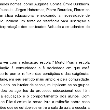
grandes nomes, como Auguste Comte, Émile Durkheim,
oucault, Jürgen Habermas, Pierre Bourdieu, Florestan
temática educacional e indicando a necessidade de
o, incluem um texto de referência para ilustração e
terpretação dos conteúdos. Voltado a estudantes de
a ver com a educação escolar? Muito! Pois a escola
elação à comunidade e à sociedade em que está
é certo ponto, reflexo das condições e das exigências
dade, em seu sentido mais amplo, e pela comunidade,
o lado, no interior da escola, multiplicam-se os grupos
todos os agentes do processo educacional, que têm
re a educação e o comportamento dos alunos. Com
on Piletti estimula neste livro a reflexão sobre esse
es que se estabelece entre a sala de aula, a escola, a