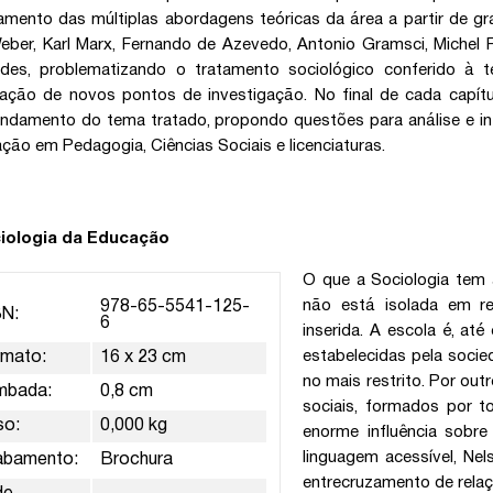
amento das múltiplas abordagens teóricas da área a partir de 
ber, Karl Marx, Fernando de Azevedo, Antonio Gramsci, Michel F
ndes, problematizando o tratamento sociológico conferido à 
ação de novos pontos de investigação. No final de cada capítul
ndamento do tema tratado, propondo questões para análise e in
ção em Pedagogia, Ciências Sociais e licenciaturas.
ciologia da Educação
O que a Sociologia tem 
não está isolada em r
978-65-5541-125-
BN:
6
inserida. A escola é, at
estabelecidas pela socie
rmato:
16 x 23 cm
no mais restrito. Por outr
mbada:
0,8 cm
sociais, formados por 
so:
0,000 kg
enorme influência sob
linguagem acessível, Nels
abamento:
Brochura
entrecruzamento de relaçõ