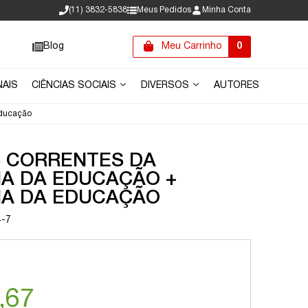
(11) 3832-5838
Meus Pedidos
Minha Conta
Blog
Meu Carrinho
0
NAIS
CIÊNCIAS SOCIAIS
DIVERSOS
AUTORES
educação
S CORRENTES DA
IA DA EDUCAÇÃO +
IA DA EDUCAÇÃO
4-7
,67