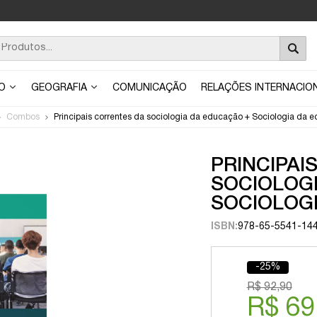
ÃO
GEOGRAFIA
COMUNICAÇÃO
RELAÇÕES INTERNACIO
Combos
Principais correntes da sociologia da educação + Sociologia da 
PRINCIPAI
SOCIOLOG
SOCIOLOG
ISBN:
978-65-5541-14
-25%
R$ 92,90
R$ 69