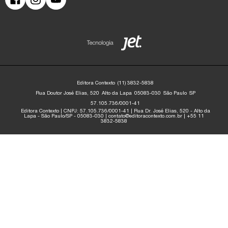
Editora Contexto
(11) 3832-5838
Rua Doutor José Elias, 520
Alto da Lapa
05083-030
São Paulo
SP
57.105.736/0001-41
Editora Contexto | CNPJ: 57.105.736/0001-41 | Rua Dr. José Elias, 520 - Alto da
Lapa - São Paulo/SP - 05083-030 | contato@editoracontexto.com.br | +55 11
3832-5838