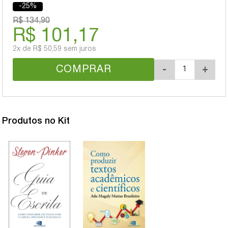
-25%
R$ 134,90
R$ 101,17
2x
de
R$ 50,59
sem juros
COMPRAR
-
+
Produtos no Kit