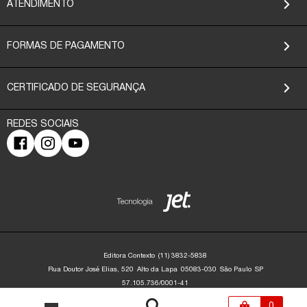
ATENDIMENTO
FORMAS DE PAGAMENTO
CERTIFICADO DE SEGURANÇA
Editora Contexto
(11) 3832-5838
Rua Doutor José Elias, 520
Alto da Lapa
05083-030
São Paulo
SP
57.105.736/0001-41
Editora Contexto | CNPJ: 57.105.736/0001-41 | Rua Dr. José Elias, 520 - Alto da
Lapa - São Paulo/SP - 05083-030 | contato@editoracontexto.com.br | +55 11
0