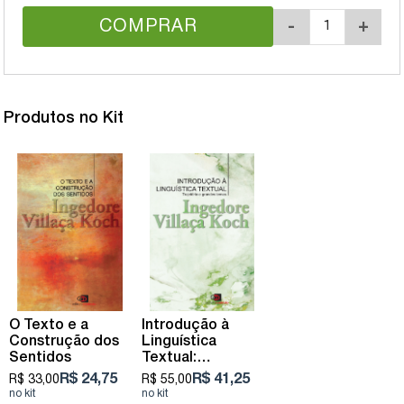
COMPRAR
-
+
Produtos no Kit
O Texto e a
Introdução à
Construção dos
Linguística
Sentidos
Textual:
trajetória e
R$ 24,75
R$ 41,25
R$ 33,00
R$ 55,00
grandes temas