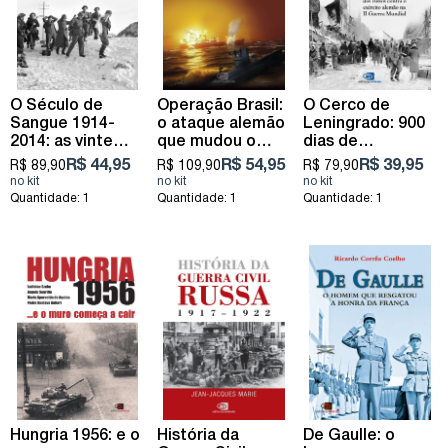
O Século de
Operação Brasil:
O Cerco de
Sangue 1914-
o ataque alemão
Leningrado: 900
2014: as vinte
que mudou o
dias de
guerras que
curso da
resistência dos
R$ 44,95
R$ 54,95
R$ 39,95
R$ 89,90
R$ 109,90
R$ 79,90
mudaram o
Segunda Guerra
russos contra o
mundo
Mundial
exército alemão
Quantidade: 1
Quantidade: 1
Quantidade: 1
na II Guerra
Mundial
Hungria 1956: e o
História da
De Gaulle: o