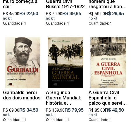
muro começa a
Guerra Civil
homem que
cair
Russa: 1917-1922
resgatou a honra
da França
R$ 22,50
R$ 39,95
R$ 29,95
R$ 45,00
R$ 79,90
R$ 59,90
Quantidade: 1
Quantidade: 1
Quantidade: 1
Garibaldi: herói
A Segunda
A Guerra Civil
dos dois mundos
Guerra Mundial:
Espanhola: o
história e
palco que serviu
estratégias
de ensaio para a
R$ 34,50
R$ 79,95
R$ 42,50
R$ 69,00
R$ 159,90
R$ 85,00
Segunda Guerra
Mundial
Quantidade: 1
Quantidade: 1
Quantidade: 1