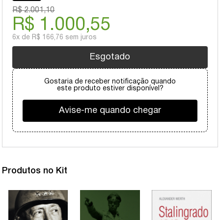
R$ 2.001,10
R$ 1.000,55
6x
de
R$ 166,76
sem juros
Esgotado
Gostaria de receber notificação quando
este produto estiver disponível?
Avise-me quando chegar
Produtos no Kit