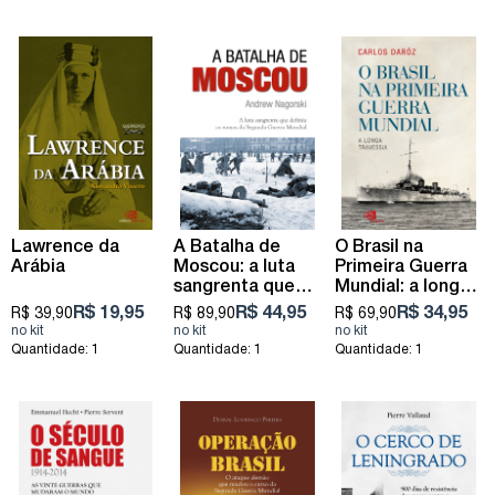
Lawrence da
A Batalha de
O Brasil na
Arábia
Moscou: a luta
Primeira Guerra
sangrenta que
Mundial: a longa
definiu os rumos
travessia
R$ 19,95
R$ 44,95
R$ 34,95
R$ 39,90
R$ 89,90
R$ 69,90
da Segunda
Guerra Mundial
Quantidade: 1
Quantidade: 1
Quantidade: 1