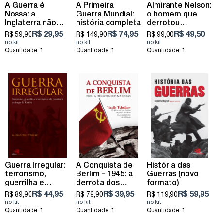
A Guerra é
A Primeira
Almirante Nelson:
Nossa: a
Guerra Mundial:
o homem que
Inglaterra não
história completa
derrotou
provocou a
Napoleão
R$ 29,95
R$ 74,95
R$ 49,50
R$ 59,90
R$ 149,90
R$ 99,00
Guerra do
Paraguai
Quantidade: 1
Quantidade: 1
Quantidade: 1
Guerra Irregular:
A Conquista de
História das
terrorismo,
Berlim - 1945: a
Guerras (novo
guerrilha e
derrota dos
formato)
movimentos de
nazistas
R$ 44,95
R$ 39,95
R$ 59,95
R$ 89,90
R$ 79,90
R$ 119,90
resistência ao
longo da história
Quantidade: 1
Quantidade: 1
Quantidade: 1