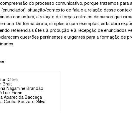
compreensão do processo comunicativo, porque trazemos para a 
o (enunciador), situação/contexto de fala e a relação desse cont
inada conjuntura, a relação de forças entre os discursos que circ
emória. De forma direta, simples e com exemplos, esta obra expõ
endo referenciais úteis à produção e à recepção de enunciados ve
esclarecem questões pertinentes e urgentes para a formação de pr
idades.
es:
son Citelli
h Brait
ena Nagamine Brandão
 Luiz Fiorin
ia Aparecida Baccega
a Cecília Souza-e-Silva