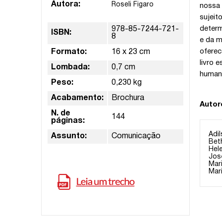
Autora:
Roseli Figaro
nossa 
sujeit
determ
978-85-7244-721-
ISBN:
8
e da m
oferec
Formato:
16 x 23 cm
livro 
Lombada:
0,7 cm
human
Peso:
0,230 kg
Acabamento:
Brochura
Autor
N. de
144
páginas:
Adil
Assunto:
Comunicação
Bet
Hel
José
Mar
Mari