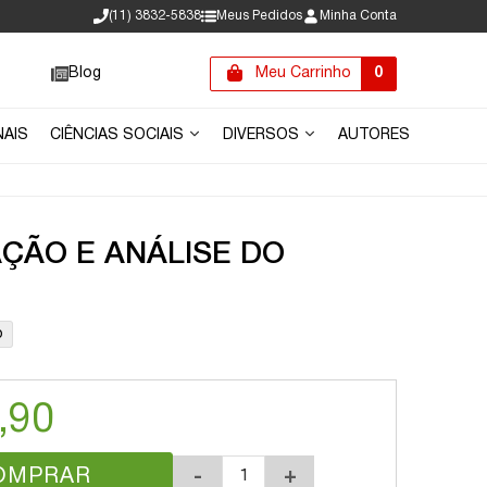
(11) 3832-5838
Meus Pedidos
Minha Conta
Blog
Meu Carrinho
0
NAIS
CIÊNCIAS SOCIAIS
DIVERSOS
AUTORES
ÇÃO E ANÁLISE DO
o
,90
OMPRAR
-
+