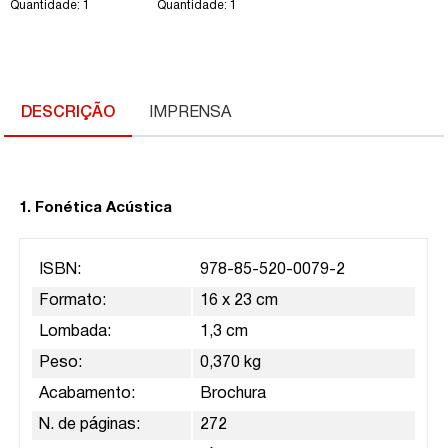
de exercícios
Quantidade: 1
Quantidade: 1
(nova edição)
DESCRIÇÃO
IMPRENSA
1. Fonética Acústica
ISBN:
978-85-520-0079-2
Formato:
16 x 23 cm
Lombada:
1,3 cm
Peso:
0,370 kg
Acabamento:
Brochura
N. de páginas:
272